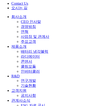
Contact Us
오시는 길
회사소개
CEO 인사말
경영방침
연혁
사업장 및 관계사
주요고객
제품소개
배터리 냉각블럭
라디에이터
콘덴서
쿨링모듈
인버터쿨러
R&D
연구개발
기술현황
고객지원
공지사항
관계사소식
ESG 자료 공시