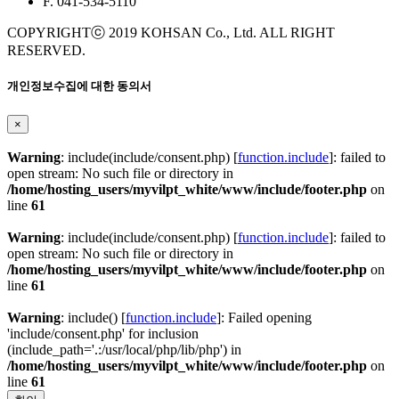
F. 041-534-5110
COPYRIGHTⓒ 2019 KOHSAN Co., Ltd. ALL RIGHT
RESERVED.
개인정보수집에 대한 동의서
×
Warning
: include(include/consent.php) [
function.include
]: failed to
open stream: No such file or directory in
/home/hosting_users/myvilpt_white/www/include/footer.php
on
line
61
Warning
: include(include/consent.php) [
function.include
]: failed to
open stream: No such file or directory in
/home/hosting_users/myvilpt_white/www/include/footer.php
on
line
61
Warning
: include() [
function.include
]: Failed opening
'include/consent.php' for inclusion
(include_path='.:/usr/local/php/lib/php') in
/home/hosting_users/myvilpt_white/www/include/footer.php
on
line
61