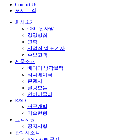
Contact Us
오시는 길
회사소개
CEO 인사말
경영방침
연혁
사업장 및 관계사
주요고객
제품소개
배터리 냉각블럭
라디에이터
콘덴서
쿨링모듈
인버터쿨러
R&D
연구개발
기술현황
고객지원
공지사항
관계사소식
ESG 자료 공시