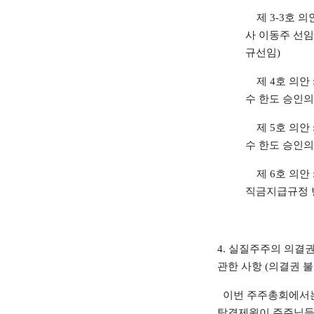
제 3-3호 의안
사 이동주 선임
규선임)
제 4호 의안 
수 한도 승인의
제 5호 의안 
수 한도 승인의
제 6호 의안 
직금지급규정 
4. 실질주주의 의결
관한 사항
(의결권 불
이번 주주총회에서
탁결제원이 주주님들