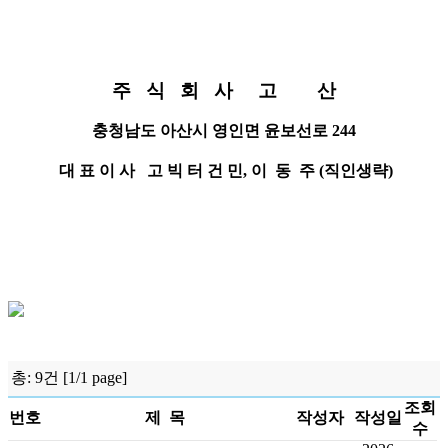
주
식
회
사
고
산
충청남도 아산시 영인면 윤보선로
244
대 표 이 사
고 빅 터 건 민
,
이
동
주
(
직인생략
)
총: 9건 [1/1 page]
조회
번호
제 목
작성자
작성일
수