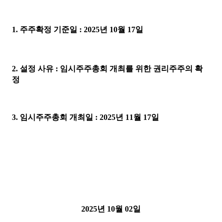
1.
주주확정 기준일
:
2025
년
10
월
17
일
2.
설정 사유
:
임시주주총회 개최를 위한 권리주주의 확
정
3.
임시주주총회 개최일
: 2025
년
11
월
17
일
2025
년
10
월
02
일