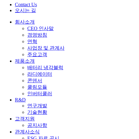
Contact Us
오시는 길
회사소개
CEO 인사말
경영방침
연혁
사업장 및 관계사
주요고객
제품소개
배터리 냉각블럭
라디에이터
콘덴서
쿨링모듈
인버터쿨러
R&D
연구개발
기술현황
고객지원
공지사항
관계사소식
ESG 자료 공시